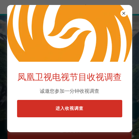
Try Airo AI Builder
|
Start for free
2023年凤凰卫视欧洲
凤凰卫视电视节目收视调查
及非洲节目收视调查
诚邀您参加一分钟收视调查
您宝贵意见是我们前进的动力
进入收视调查
进入问卷页